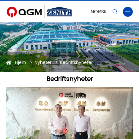
NORSK‎


Hjem
Nyheter
Bedriftsnyheter
Bedriftsnyheter