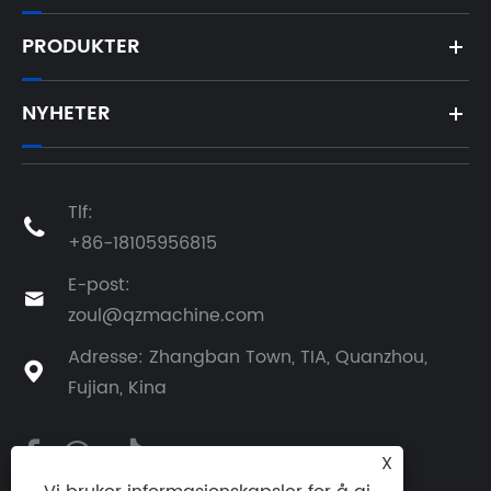
PRODUKTER
NYHETER
Tlf:

+86-18105956815
E-post:

zoul@qzmachine.com
Adresse: Zhangban Town, TIA, Quanzhou,

Fujian, Kina
X