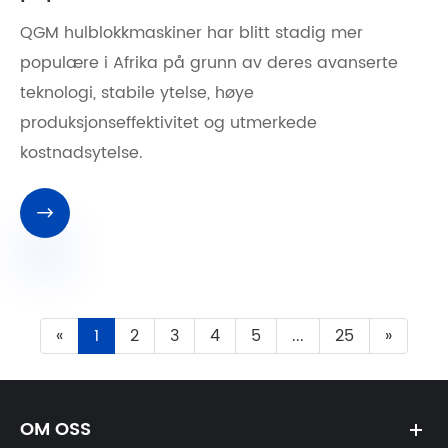
QGM hulblokkmaskiner har blitt stadig mer
populære i Afrika på grunn av deres avanserte
teknologi, stabile ytelse, høye
produksjonseffektivitet og utmerkede
kostnadsytelse.

«
1
2
3
4
5
...
25
»
OM OSS