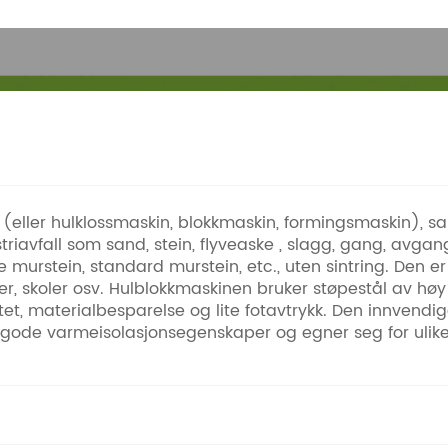
 (eller hulklossmaskin, blokkmaskin, formingsmaskin), 
vfall som sand, stein, flyveaske , slagg, gang, avgang, ke
 murstein, standard murstein, etc., uten sintring. Den e
er, skoler osv. Hulblokkmaskinen bruker støpestål av høy
tet, materialbesparelse og lite fotavtrykk. Den innvend
er gode varmeisolasjonsegenskaper og egner seg for ulike