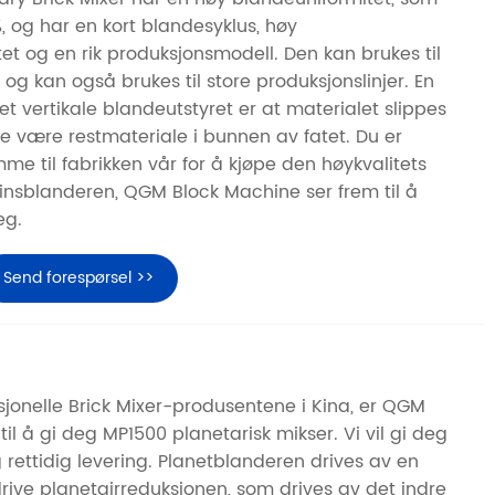
 og har en kort blandesyklus, høy
tet og en rik produksjonsmodell. Den kan brukes til
og kan også brukes til store produksjonslinjer. En
t vertikale blandeutstyret er at materialet slippes
ikke være restmateriale i bunnen av fatet. Du er
e til fabrikken vår for å kjøpe den høykvalitets
insblanderen, QGM Block Machine ser frem til å
eg.
Send forespørsel >>
jonelle Brick Mixer-produsentene i Kina, er QGM
til å gi deg MP1500 planetarisk mikser. Vi vil gi deg
 rettidig levering. Planetblanderen drives av en
rive planetgirreduksjonen, som drives av det indre