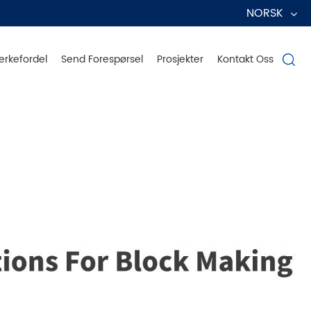
NORSK‎
erkefordel
Send Forespørsel
Prosjekter
Kontakt Oss

ver globalt