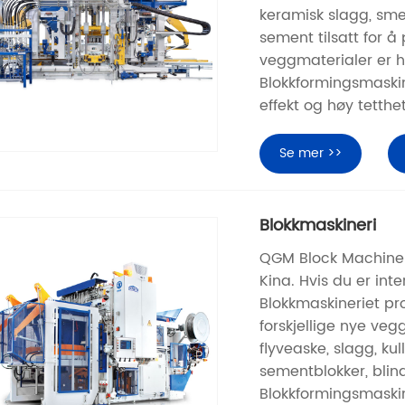
keramisk slagg, sm
sement tilsatt for 
veggmaterialer er h
Blokkformingsmaskin 
effekt og høy tetthet
Se mer >>
Blokkmaskineri
QGM Block Machine e
Kina. Hvis du er int
Blokkmaskineriet pr
forskjellige nye veg
flyveaske, slagg, ku
sementblokker, blind
Blokkformingsmaskin