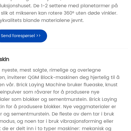
reduksjonshuset. De 1-2 settene med planetarmer på
 slik at mikseren kan rotere 360° uten døde vinkler.
ykvalitets blande materialene jevnt.
Send forespørsel >>
skin
 nyeste, mest solgte, rimelige og overlegne
, inviterer QGM Block-maskinen deg hjertelig til å
en vår. Brick Laying Machine bruker flueaske, knust
steinpulver som råvarer for å produsere nye
ialer som blokker og sementmurstein. Brick Laying
n for å produsere blokker. Nye veggmaterialer er
r og sementmurstein. De fleste av dem tar i bruk
modus, og noen tar i bruk vibrasjonsforming eller
 at de er delt inn i to typer maskiner: mekanisk og