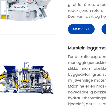
giret for å rotere 
reduksjonen roterer,
Den kan raskt og hø
Se mer >>
Murstein leggema
For å skaffe seg den
murleggingsmaskinen
stikke innom fabrikk
byggeavfall, grus, 
miljøvennlige mater
Machine er en maski
hovedsakelig blokke
hydraulisk formings
kjedeløft, det vil si