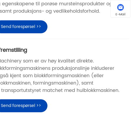
 egenskapene til porøse mursteinsprodukter og
 samt produksjons- og vedlikeholdsforhold.
E-Mail
Send forespørsel >>
remstilling
achinery som er av høy kvalitet direkte.
lokkformingsmaskinens produksjonslinje inkluderer
gså kjent som blokkformingsmaskinen (eller
blokkmaskinen, formingsmaskinen), samt
transportutstyret matchet med hulblokkmaskinen.
Send forespørsel >>