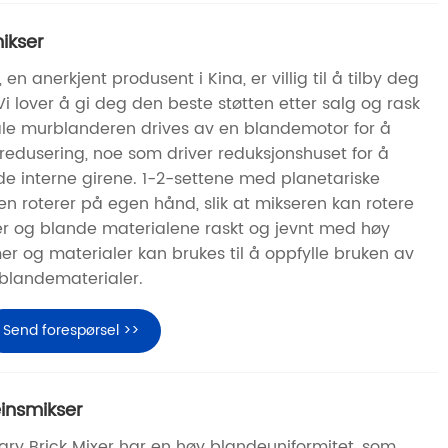
ikser
n anerkjent produsent i Kina, er villig til å tilby deg
i lover å gi deg den beste støtten etter salg og rask
kale murblanderen drives av en blandemotor for å
rredusering, noe som driver reduksjonshuset for å
e interne girene. 1-2-settene med planetariske
n roterer på egen hånd, slik at mikseren kan rotere
kler og blande materialene raskt og jevnt med høy
mer og materialer kan brukes til å oppfylle bruken av
 blandematerialer.
Send forespørsel >>
einsmikser
tary Brick Mixer har en høy blandeuniformitet, som