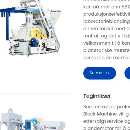
kan nå mer enn 99%,
produksjonseffektivi
laboratorieblanding 
annen fordel med de
rent ut, og det vil 
velkommen til å komm
planetariske murste
samarbeide med d
Se mer >>
Teglmikser
Som en av de profes
Block Machine villig 
ettersalgsservice og
blandemotor for å d