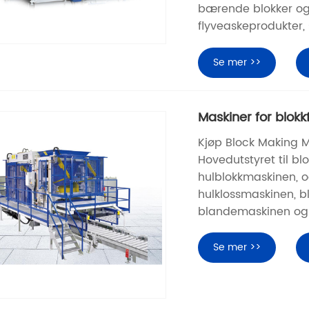
bærende blokker og
flyveaskeprodukter,
Se mer >>
Maskiner for blokkf
Kjøp Block Making M
Hovedutstyret til b
hulblokkmaskinen, o
hulklossmaskinen, 
blandemaskinen og 
Se mer >>