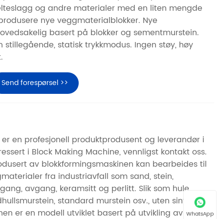
elteslagg og andre materialer med en liten mengde
å produsere nye veggmaterialblokker. Nye
ovedsakelig basert på blokker og sementmurstein.
stillegående, statisk trykkmodus. Ingen støy, høy
.
Send forespørsel >>
r en profesjonell produktprodusent og leverandør i
eressert i Block Making Machine, vennligst kontakt oss.
odusert av blokkformingsmaskinen kan bearbeides til
gmaterialer fra industriavfall som sand, stein,
llgang, avgang, keramsitt og perlitt. Slik som hule
hullsmurstein, standard murstein osv., uten sintring.
en er en modell utviklet basert på utvikling av
WhatsApp