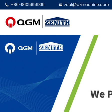
+86-18105956815
zoul@qzmachine.com


Designet i