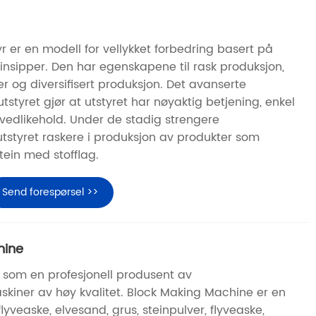
 er en modell for vellykket forbedring basert på
nsipper. Den har egenskapene til rask produksjon,
r og diversifisert produksjon. Det avanserte
utstyret gjør at utstyret har nøyaktig betjening, enkel
 vedlikehold. Under de stadig strengere
utstyret raskere i produksjon av produkter som
tein med stofflag.
Send forespørsel >>
hine
som en profesjonell produsent av
askiner av høy kvalitet. Block Making Machine er en
yveaske, elvesand, grus, steinpulver, flyveaske,