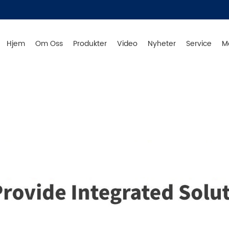
Hjem
Om Oss
Produkter
Video
Nyheter
Service
M
 Tyskland - Produkter i Kina - Original fra Tyskland - Ser
Produkter