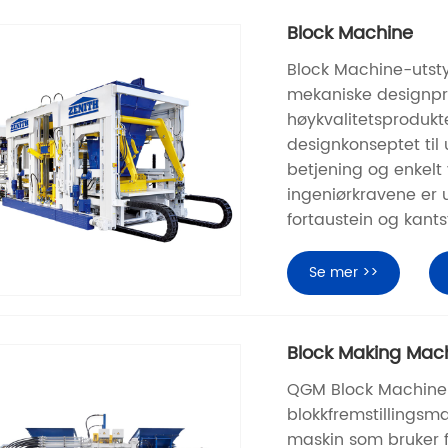
Block Machine
Block Machine-utstyr
mekaniske designpri
høykvalitetsprodukte
designkonseptet til 
betjening og enkelt
ingeniørkravene er 
fortaustein og kants
Se mer >>
Block Making Mac
QGM Block Machine 
blokkfremstillingsm
maskin som bruker fl