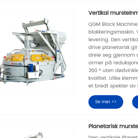
Vertikal mursteinm
QGM Block Machine, e
blokkeringsmaskin. V
levering. Den verti
drive planetarisk gi
dreie seg gjennom d
armer på reduksjone
360 ​​° uten dødvin
kvalitet. Ulike klem
et bredt spekter av
Se mer >>
Planetarisk murst
Den vertikale Plane